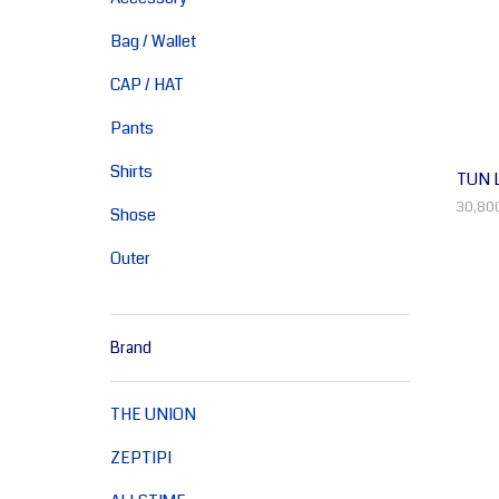
Bag / Wallet
CAP / HAT
Pants
Shirts
TUN 
30,8
Shose
Outer
Brand
THE UNION
ZEPTIPI