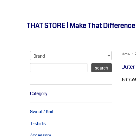
THAT STORE | Make That Differenc
ホーム
>
Outer
おすすめ
Category
Sweat / Knit
T-shirts
Accessory