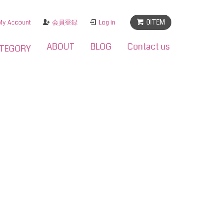
0ITEM
My Account
会員登録
Log in
ABOUT
BLOG
Contact us
TEGORY