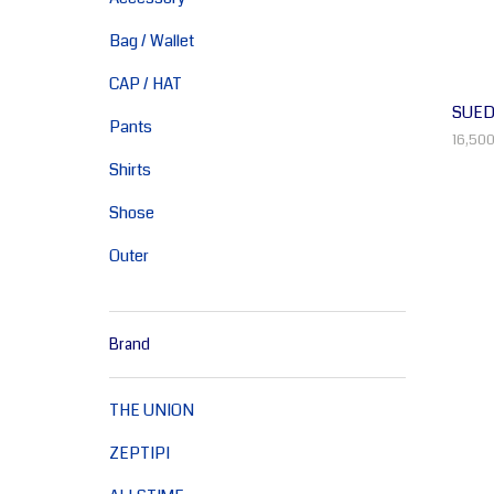
Bag / Wallet
CAP / HAT
SUED
Pants
16,50
Shirts
Shose
Outer
Brand
THE UNION
ZEPTIPI