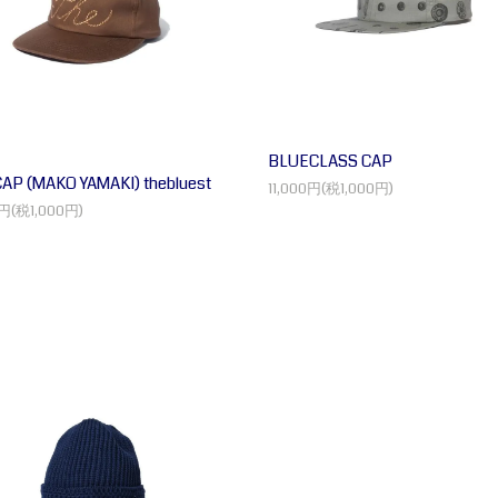
BLUECLASS CAP
AP (MAKO YAMAKI) thebluest
11,000円(税1,000円)
0円(税1,000円)