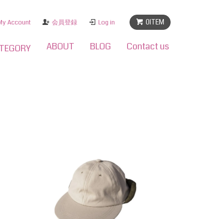
0ITEM
My Account
会員登録
Log in
ABOUT
BLOG
Contact us
TEGORY