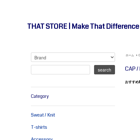
THAT STORE | Make That Differenc
ホーム
>
CAP /
おすすめ
Category
Sweat / Knit
T-shirts
Accessory