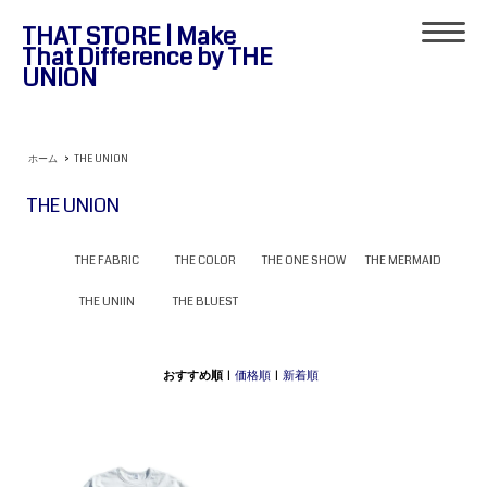
THAT STORE | Make
That Difference by THE
UNION
ホーム
>
THE UNION
THE UNION
THE FABRIC
THE COLOR
THE ONE SHOW
THE MERMAID
THE UNIIN
THE BLUEST
おすすめ順
|
価格順
|
新着順