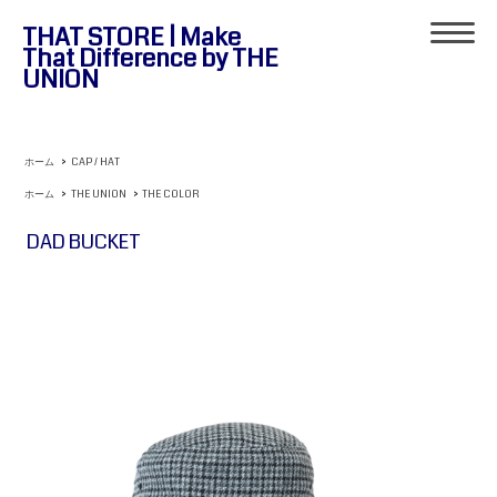
THAT STORE | Make
That Difference by THE
UNION
ホーム
>
CAP / HAT
ホーム
>
THE UNION
>
THE COLOR
DAD BUCKET