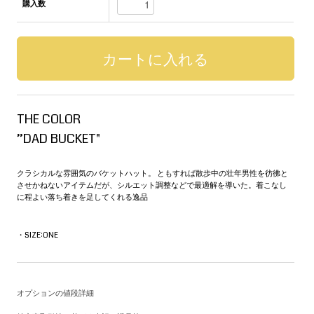
購入数
THE COLOR
”DAD BUCKET"
クラシカルな雰囲気のバケットハット。 ともすれば散歩中の壮年男性を彷彿と
させかねないアイテムだが、シルエット調整などで最適解を導いた。着こなし
に程よい落ち着きを足してくれる逸品
・SIZE:ONE
オプションの値段詳細