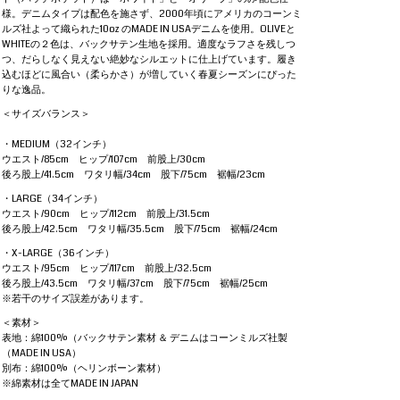
様。デニムタイプは配色を施さず、2000年頃にアメリカのコーンミ
ルズ社よって織られた10oz のMADE IN USAデニムを使用。OLIVEと
WHITEの２色は、バックサテン生地を採用。適度なラフさを残しつ
つ、だらしなく見えない絶妙なシルエットに仕上げています。履き
込むほどに風合い（柔らかさ）が増していく春夏シーズンにぴった
りな逸品。
＜サイズバランス＞
・MEDIUM（32インチ）
ウエスト/85cm ヒップ/107cm 前股上/30cm
後ろ股上/41.5cm ワタリ幅/34cm 股下/75cm 裾幅/23cm
・LARGE（34インチ）
ウエスト/90cm ヒップ/112cm 前股上/31.5cm
後ろ股上/42.5cm ワタリ幅/35.5cm 股下/75cm 裾幅/24cm
・X-LARGE（36インチ）
ウエスト/95cm ヒップ/117cm 前股上/32.5cm
後ろ股上/43.5cm ワタリ幅/37cm 股下/75cm 裾幅/25cm
※若干のサイズ誤差があります。
＜素材＞
表地：綿100%（バックサテン素材 ＆ デニムはコーンミルズ社製
（MADE IN USA）
別布：綿100%（ヘリンボーン素材）
※綿素材は全てMADE IN JAPAN