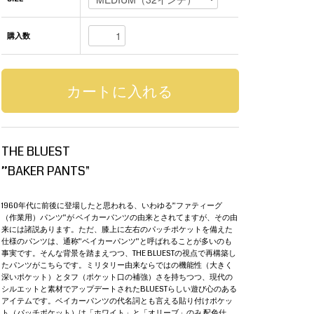
購入数
THE BLUEST
”BAKER PANTS"
1960年代に前後に登場したと思われる、いわゆる”ファティーグ
（作業用）パンツ”が ベイカーパンツの由来とされてますが、その由
来には諸説あります。ただ、膝上に左右のパッチポケットを備えた
仕様のパンツは、通称”ベイカーパンツ”と呼ばれることが多いのも
事実です。そんな背景を踏まえつつ、THE BLUESTの視点で再構築し
たパンツがこちらです。ミリタリー由来ならではの機能性（大きく
深いポケット）とタフ（ポケット口の補強）さを持ちつつ、現代の
シルエットと素材でアップデートされたBLUESTらしい遊び心のある
アイテムです。ベイカーパンツの代名詞とも言える貼り付けポケッ
ト（パッチポケット）は「ホワイト」と「オリーブ」のみ 配色仕