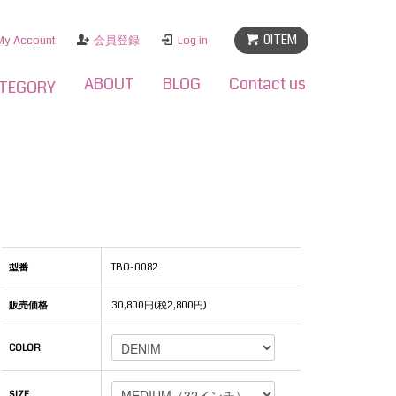
0ITEM
My Account
会員登録
Log in
ABOUT
BLOG
Contact us
TEGORY
型番
TBO-0082
販売価格
30,800円(税2,800円)
COLOR
SIZE