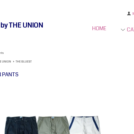
e by THE UNION
HOME
CA
nts
E UNION
>
THE BLUEST
R PANTS