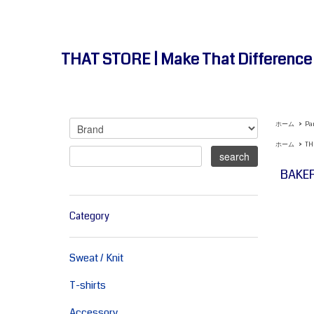
THAT STORE | Make That Differenc
ホーム
>
Pa
ホーム
>
TH
BAKE
Category
Sweat / Knit
T-shirts
Accessory