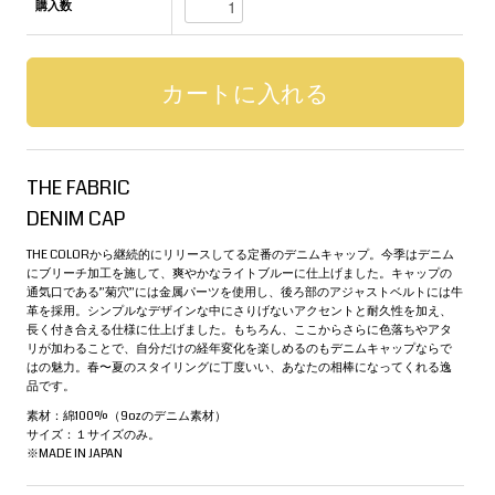
購入数
THE FABRIC
DENIM CAP
THE COLORから継続的にリリースしてる定番のデニムキャップ。今季はデニム
にブリーチ加工を施して、爽やかなライトブルーに仕上げました。キャップの
通気口である”菊穴”には金属パーツを使用し、後ろ部のアジャストベルトには牛
革を採用。シンプルなデザインな中にさりげないアクセントと耐久性を加え、
長く付き合える仕様に仕上げました。もちろん、ここからさらに色落ちやアタ
リが加わることで、自分だけの経年変化を楽しめるのもデニムキャップならで
はの魅力。春〜夏のスタイリングに丁度いい、あなたの相棒になってくれる逸
品です。
素材：綿100%（9ozのデニム素材）
サイズ：１サイズのみ。
※MADE IN JAPAN