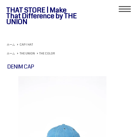
THAT STORE | Make
That Difference by THE
UNION
ホーム
>
CAP / HAT
ホーム
>
THE UNION
>
THE COLOR
DENIM CAP